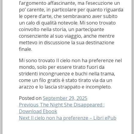
l’argomento affascinante, ma l’esecuzione un
po’ carente, in particolare per quanto riguarda
le opere d’arte, che sembravano aver subito
un calo di qualità notevole. Mi sono trovato
coinvolto nella storia, un partecipante
consenziente al suo viaggio, anche mentre
mettevo in discussione la sua destinazione
finale.
Mi sono trovato Il cielo non ha preferenze nel
mondo, solo per essere tirato fuori da
stridenti incongruenze e buchi nella trama,
come un filo gratis è stato tirato via da un
arazzo e lo lascia strappato e incompleto.
Posted on
September 29, 2025
Post
Previous
Previous
The Night She Disappeared :
post:
Download Ebook
navigation
Next
Next
Il cielo non ha preferenze – Libri ePub
post: