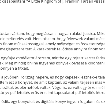
 kiszabadítani. “A Little Kingdom of J. Franklin Tarzan viss
tottan vártam, hogy meglássam, hogyan alakul Jessica, Mike
yelemelterelés volt. Nem hiszem, hogy felveszek valami mást is
és finom műszakossággal, amely mélységet és összetettséget
meglepetésre tett. A karakterek fejlődése annyira finom vo
egyfajta csodálatot éreztem, mintha egy rejtett kertet fed
ék. Még mindig online ingyenes könyvek olvasása kibontani 
önnyen a titkait.
 jövőben Írország népére, és hogy képesek lesznek-e találn
m ezt a könyvet, de amit kaptam, az valami teljesen más vo
ealizáltak és elérhetőek voltak. Végül is, ez volt egy érzel
önyv pdf letöltés erős érzelmi kapcsolatot pdf letöltés létre.
nódik, egy bonyolult és digitális könyv ingyen fogalom, és e