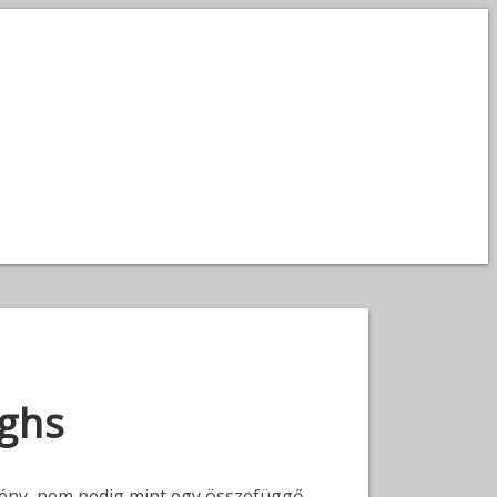
ughs
mény, nem pedig mint egy összefüggő