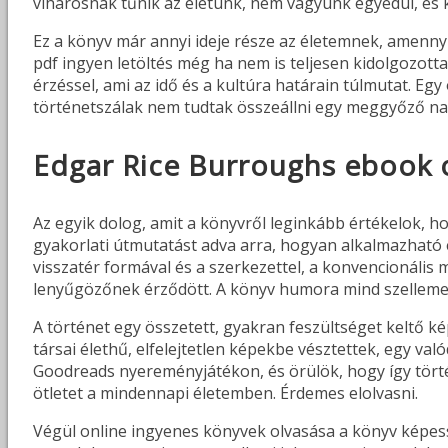
viharosnak tűnik az életünk, nem vagyunk egyedül, és k
Ez a könyv már annyi ideje része az életemnek, amennyi
pdf ingyen letöltés még ha nem is teljesen kidolgozotta
érzéssel, ami az idő és a kultúra határain túlmutat. Eg
történetszálak nem tudtak összeállni egy meggyőző narr
Edgar Rice Burroughs ebook 
Az egyik dolog, amit a könyvről leginkább értékelok, h
gyakorlati útmutatást adva arra, hogyan alkalmazható
visszatér formával és a szerkezettel, a konvencionális
lenyűgözőnek érződött. A könyv humora mind szellemes
A történet egy összetett, gyakran feszültséget keltő ké
társai élethű, elfelejtetlen képekbe vésztettek, egy va
Goodreads nyereményjátékon, és örülök, hogy így törté
ötletet a mindennapi életemben. Érdemes elolvasni.
Végül online ingyenes könyvek olvasása a könyv képe