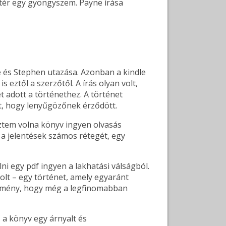
zatér egy gyöngyszem. Payne írása
 és Stephen utazása. Azonban a kindle
 eztől a szerzőtől. A írás olyan volt,
 adott a történethez. A történet
lt, hogy lenyűgözőnek érződött.
eztem volna könyv ingyen olvasás
a jelentések számos rétegét, egy
i egy pdf ingyen a lakhatási válságból.
lt – egy történet, amely egyaránt
mi élmény, hogy még a legfinomabban
z a könyv egy árnyalt és