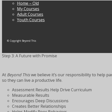
Home – Old
My Courses
Adult Courses
Youth Courses
© Copyright Beyond This
Step 3: A Future with Promise
At
Beyond This
we believe it’s our responsibility to help p
so they can live a productive life.
Assessment Results Help Drive Curriculum
Measurable Results
Encourages Deep Discussions
Creates Better Relationships
Helps Modify Poor Behaviors