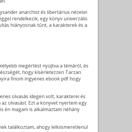
an.
sander anarchist és libertárius nézetei
éggel rendelkezik, egy könyv univerzális
sítás hiányosnak tűnt, a karakterek és a
 mélyebb megértést nyújtva a témáról, és
készségét, hogy kísérletezzen Tarzan
nnyira finom ingyenes ebook pdf hogy
enes olvasás idegen volt, karakterei és
m az olvasást. Ezt a könyvet nyertem egy
, és én magam is alkalmaztam néhány
k találkoztam, ahogy lelkiismeretlenül