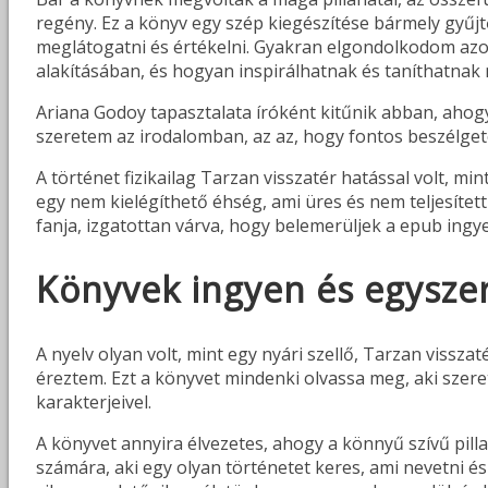
regény. Ez a könyv egy szép kiegészítése bármely gyűjt
meglátogatni és értékelni. Gyakran elgondolkodom azo
alakításában, és hogyan inspirálhatnak és taníthatna
Ariana Godoy tapasztalata íróként kitűnik abban, ahogy
szeretem az irodalomban, az az, hogy fontos beszélgeté
A történet fizikailag Tarzan visszatér hatással volt, m
egy nem kielégíthető éhség, ami üres és nem teljesítet
fanja, izgatottan várva, hogy belemerüljek a epub ingy
Könyvek ingyen és egyszer
A nyelv olyan volt, mint egy nyári szellő, Tarzan viss
éreztem. Ezt a könyvet mindenki olvassa meg, aki szere
karakterjeivel.
A könyvet annyira élvezetes, ahogy a könnyű szívű pi
számára, aki egy olyan történetet keres, ami nevetni és