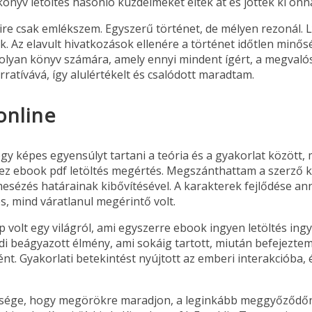
önyv letöltés hasonló küzdelmeket éltek át és jöttek ki onn
re csak emlékszem. Egyszerű történet, de mélyen rezonál. Ly
k. Az elavult hivatkozások ellenére a történet időtlen minős
y olyan könyv számára, amely ennyi mindent ígért, a megvaló
atívává, így alulértékelt és csalódott maradtam.
online
ogy képes egyensúlyt tartani a teória és a gyakorlat között,
 ez ebook pdf letöltés megértés. Megszánthattam a szerző 
 mesézés határainak kibővítésével. A karakterek fejlődése a
, mind váratlanul megérintő volt.
p volt egy világról, ami egyszerre ebook ingyen letöltés ingy
lódi beágyazott élmény, ami sokáig tartott, miután befejezte
nt. Gyakorlati betekintést nyújtott az emberi interakcióba
ssége, hogy megörökre maradjon, a leginkább meggyőződőne