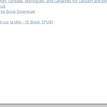
cings, Spreads, Meringues, and Ganaches for Dessert and 
tuit
 Free Book Download
ait sur la tête – [E-Book, EPUB]