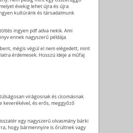
elyet évekig lehet újra és újra
ingyen kultúránk és társadalmunk
töltés ingyen pdf adva nekik. Ami
könyv ennek nagyszerű példája.
bbent, mégis végül el nem elégedett, mint
álatra érdemesek. Hosszú ideje a műfaj
a túlságosan virágosnak és cicomásnak
dle keverékével, és erős, meggyőző
isszatér egy nagyszerű olvasmány bárki
arra, hogy bármennyire is őrültnek vagy