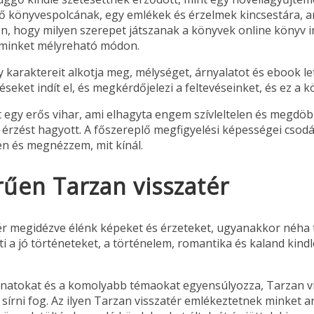
ő könyvespolcának, egy emlékek és érzelmek kincsestára, am
n, hogy milyen szerepet játszanak a könyvek online könyv 
k minket mélyreható módon.
 karaktereit alkotja meg, mélységet, árnyalatot és ebook le
seket indít el, és megkérdőjelezi a feltevéseinket, és ez a 
int egy erős vihar, ami elhagyta engem szívleltelen és megdö
t érzést hagyott. A főszereplő megfigyelési képességei csod
en és megnézzem, mit kínál.
űen Tarzan visszatér
zatér megidézve élénk képeket és érzeteket, ugyanakkor néh
ti a jó történeteket, a történelem, romantika és kaland kin
llanatokat és a komolyabb témaokat egyensúlyozza, Tarzan v
 sírni fog. Az ilyen Tarzan visszatér emlékeztetnek minket 