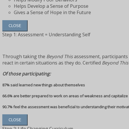
Helps Develop a Sense of Purpose
Gives a Sense of Hope in the Future
CLOSE
Step 1: Assessment = Understanding Self
Through taking the
Beyond This
assessment, participants 
react in certain situations as they do. Certified
Beyond This
Of those participating:
87% said learned new things about themselves
66.6% are better prepared to work on areas of weakness and capitalize 
90.7% feel the assessment was beneficial to understanding their motiva
CLOSE
Step 2: Life Changing Curriculum