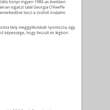
itális könyv ingyen 1980-as években
akran vigaszt talál Georgia O’Keeffe
iemelkedővé teszi a zsúfolt irodalmi
nazista lány meggyilkolását nyomozza, egy
rző képessége, hogy feszült és légköri