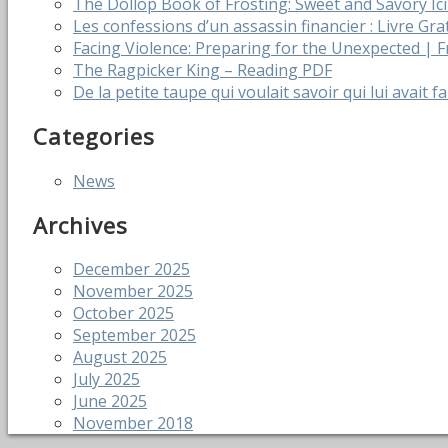
The Dollop Book of Frosting: Sweet and Savory I
Les confessions d’un assassin financier : Livre Gra
Facing Violence: Preparing for the Unexpected |
The Ragpicker King – Reading PDF
De la petite taupe qui voulait savoir qui lui avait f
Categories
News
Archives
December 2025
November 2025
October 2025
September 2025
August 2025
July 2025
June 2025
November 2018