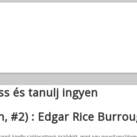
ss és tanulj ingyen
n, #2) : Edgar Rice Burro
függő kindle szétesettnek érződött, mint egy novellagyűjte