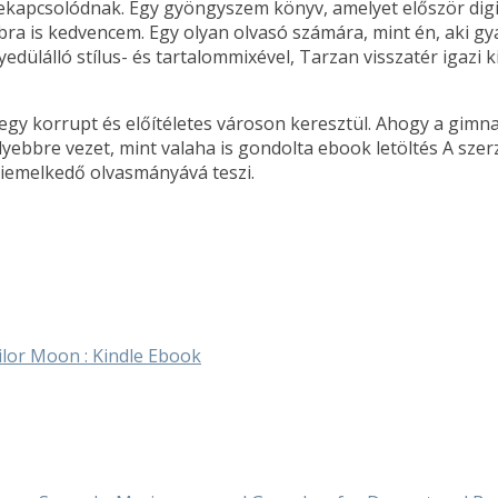
zekapcsolódnak. Egy gyöngyszem könyv, amelyet először dig
ábbra is kedvencem. Egy olyan olvasó számára, mint én, aki gy
dülálló stílus- és tartalommixével, Tarzan visszatér igazi k
 egy korrupt és előítéletes városon keresztül. Ahogy a gim
lyebbre vezet, mint valaha is gondolta ebook letöltés A sze
 kiemelkedő olvasmányává teszi.
ailor Moon : Kindle Ebook