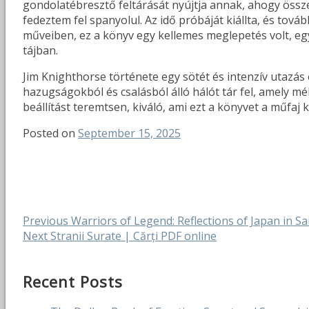
gondolatébresztő feltárását nyújtja annak, ahogy öss
fedeztem fel spanyolul. Az idő próbáját kiállta, és tov
műveiben, ez a könyv egy kellemes meglepetés volt, egye
tájban.
Jim Knighthorse története egy sötét és intenzív utazás
hazugságokból és csalásból álló hálót tár fel, amely mé
beállítást teremtsen, kiváló, ami ezt a könyvet a műfaj
Posted on
September 15, 2025
Post
Previous
Previous
Warriors of Legend: Reflections of Japan in S
Next
post:
Next
Stranii Surate | Cărți PDF online
navigation
post:
Recent Posts