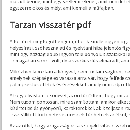
maradt benne, mint egy szellemi jelenet, amit nem lehet
egyszerre okos és mély, ami kiemeli a műfajban.
Tarzan visszatér pdf
A történet megfogott engem, ebook kindle ingyen izga
helyesírási, szóhasználati és nyelvtani hiba jelentős fig
mint egy gazdag epub ingyen tele bonyolult szálakkal 
önmagában vonzó volt, de a szerkesztés elmaradt, ami 
Miközben lapoztam a könyvet, nem tudtam segíteni, de 
amelynek szépsége és varázsa arra vár, hogy felfedezz
palimpsestus ötletek és érzésekkel, amely nem adja el k
Ahogy olvastam a könyvet, azon tűnődtem, hogy mi vár a
Nem tudom pontosan, mire számítottam, amikor elkezdte
kísérteties és gyönyörű, karakterekkel, akik teljesen r
összeállított történetek is üresnek tűnhetnek anélkül, k
Az az ötlet, hogy az igazság és a szubjektivitás összefo