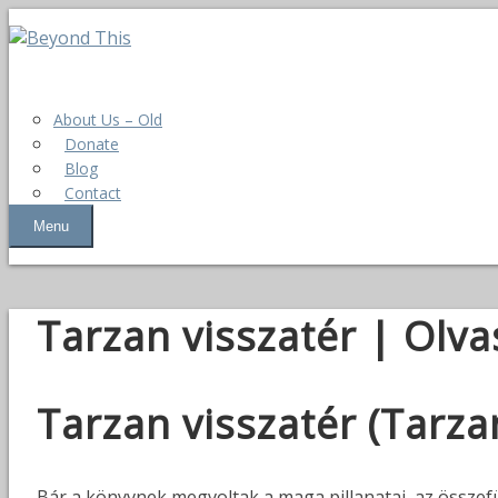
About Us – Old
Donate
Blog
Contact
Menu
Tarzan visszatér | Olva
Tarzan visszatér (Tarza
Bár a könyvnek megvoltak a maga pillanatai, az össze