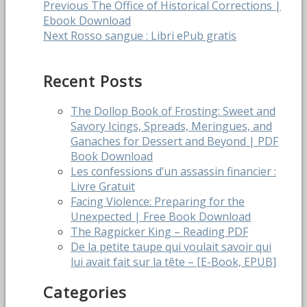
Post
Previous
Previous
The Office of Historical Corrections |
post:
Ebook Download
navigation
Next
Next
Rosso sangue : Libri ePub gratis
post:
Recent Posts
The Dollop Book of Frosting: Sweet and
Savory Icings, Spreads, Meringues, and
Ganaches for Dessert and Beyond | PDF
Book Download
Les confessions d’un assassin financier :
Livre Gratuit
Facing Violence: Preparing for the
Unexpected | Free Book Download
The Ragpicker King – Reading PDF
De la petite taupe qui voulait savoir qui
lui avait fait sur la tête – [E-Book, EPUB]
Categories