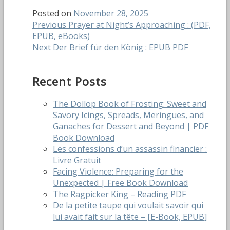
Posted on
November 28, 2025
Post
Previous
Previous
Prayer at Night’s Approaching : (PDF,
post:
EPUB, eBooks)
navigation
Next
Next
Der Brief für den König : EPUB PDF
post:
Recent Posts
The Dollop Book of Frosting: Sweet and
Savory Icings, Spreads, Meringues, and
Ganaches for Dessert and Beyond | PDF
Book Download
Les confessions d’un assassin financier :
Livre Gratuit
Facing Violence: Preparing for the
Unexpected | Free Book Download
The Ragpicker King – Reading PDF
De la petite taupe qui voulait savoir qui
lui avait fait sur la tête – [E-Book, EPUB]