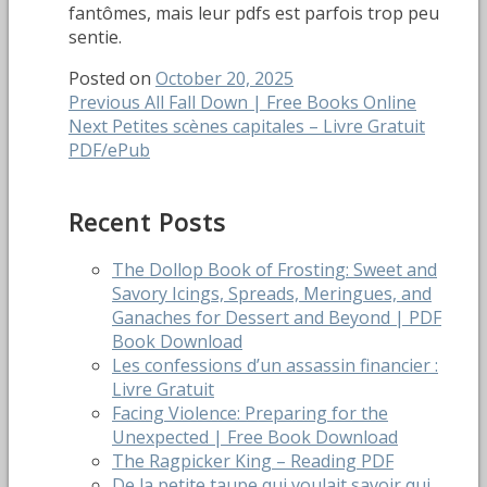
fantômes, mais leur pdfs est parfois trop peu
sentie.
Posted on
October 20, 2025
Post
Previous
Previous
All Fall Down | Free Books Online
Next
post:
Next
Petites scènes capitales – Livre Gratuit
navigation
post:
PDF/ePub
Recent Posts
The Dollop Book of Frosting: Sweet and
Savory Icings, Spreads, Meringues, and
Ganaches for Dessert and Beyond | PDF
Book Download
Les confessions d’un assassin financier :
Livre Gratuit
Facing Violence: Preparing for the
Unexpected | Free Book Download
The Ragpicker King – Reading PDF
De la petite taupe qui voulait savoir qui