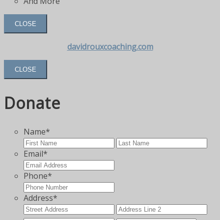
And More
CLOSE
davidrouxcoaching.com
CLOSE
Donate
Name
*
First
Las
Email
*
Phone
*
Address
*
Street
Add
Address
Lin