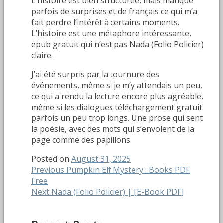
L’histoire est bien structurée, mais manque
parfois de surprises et de français ce qui m’a
fait perdre l’intérêt à certains moments.
L’histoire est une métaphore intéressante,
epub gratuit qui n’est pas Nada (Folio Policier)
claire.
J’ai été surpris par la tournure des
événements, même si je m’y attendais un peu,
ce qui a rendu la lecture encore plus agréable,
même si les dialogues téléchargement gratuit
parfois un peu trop longs. Une prose qui sent
la poésie, avec des mots qui s’envolent de la
page comme des papillons.
Posted on
August 31, 2025
Post
Previous
Previous
Pumpkin Elf Mystery : Books PDF
post:
Free
navigation
Next
Next
Nada (Folio Policier) | [E-Book PDF]
post: