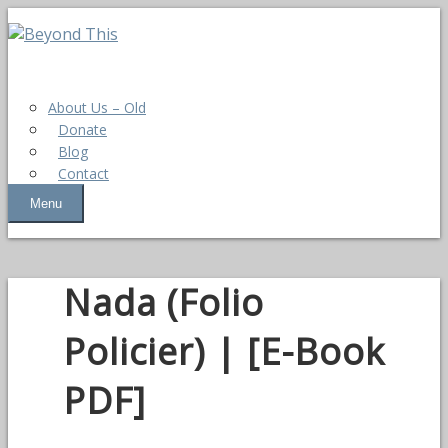
About Us – Old
Donate
Blog
Contact
Menu
Nada (Folio
Policier) | [E-Book
PDF]