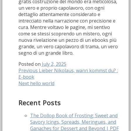
gratis costruzione del mondo era meticolosa,
un vero e proprio capolavoro, con ogni
dettaglio attentamente considerato e
intrecciato nella narrazione con precisione e
cura. Mentre voltavo le pagine, mi sentivo
come se stessi scoprendo un mistero, ogni
nuova rivelazione un pezzo di un ebooks più
grande, un vero capolavoro di trama, un vero
segno di un grande libro.
Posted on
July 2, 2025
Post
Previous
Previous
Lieber Nikolaus, wann kommst du? :
post:
E-book
navigation
Next
Next
hello world
post:
Recent Posts
The Dollop Book of Frosting: Sweet and
Savory Icings, Spreads, Meringues, and
Ganaches for Dessert and Beyond | PDF