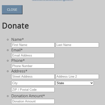
CLOSE
Donate
Name
*
First
Las
Email
*
Phone
*
Address
*
Street
Add
Address
Lin
City
State
2
ZIP
Code
Donation Amount
*