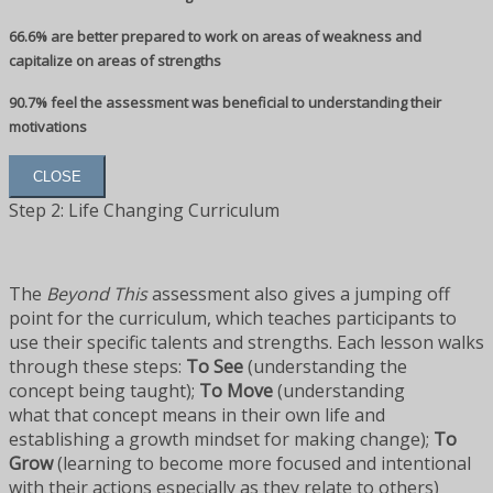
66.6% are better prepared to work on areas of weakness and
capitalize on areas of strengths
90.7% feel the assessment was beneficial to understanding their
motivations
CLOSE
Step 2: Life Changing Curriculum
The
Beyond This
assessment also gives a jumping off
point for the curriculum, which teaches participants to
use their specific talents and strengths. Each lesson walks
through these steps:
To See
(understanding the
concept being taught);
To Move
(understanding
what that concept means in their own life and
establishing a growth mindset for making change);
To
Grow
(learning to become more focused and intentional
with their actions especially as they relate to others)