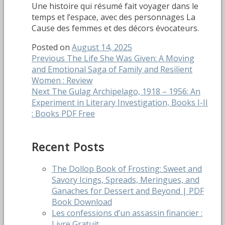
Une histoire qui résumé fait voyager dans le
temps et l’espace, avec des personnages La
Cause des femmes et des décors évocateurs.
Posted on
August 14, 2025
Post
Previous
Previous
The Life She Was Given: A Moving
post:
and Emotional Saga of Family and Resilient
navigation
Women : Review
Next
Next
The Gulag Archipelago, 1918 – 1956: An
post:
Experiment in Literary Investigation, Books I-II
: Books PDF Free
Recent Posts
The Dollop Book of Frosting: Sweet and
Savory Icings, Spreads, Meringues, and
Ganaches for Dessert and Beyond | PDF
Book Download
Les confessions d’un assassin financier :
Livre Gratuit