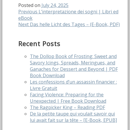
Posted on
July 24, 2025
Post
Previous
Previous
L’interpretazione dei sogni | Libri ed
post:
eBook
navigation
Next
Next
Das helle Licht des Tages – (E-Book, PDF)
post:
Recent Posts
The Dollop Book of Frosting: Sweet and
Savory Icings, Spreads, Meringues, and
Ganaches for Dessert and Beyond | PDF
Book Download
Les confessions d’un assassin financier :
Livre Gratuit
Facing Violence: Preparing for the
Unexpected | Free Book Download
The Ragpicker King – Reading PDF
De la petite taupe qui voulait savoir qui
lui avait fait sur la tête – [E-Book, EPUB]